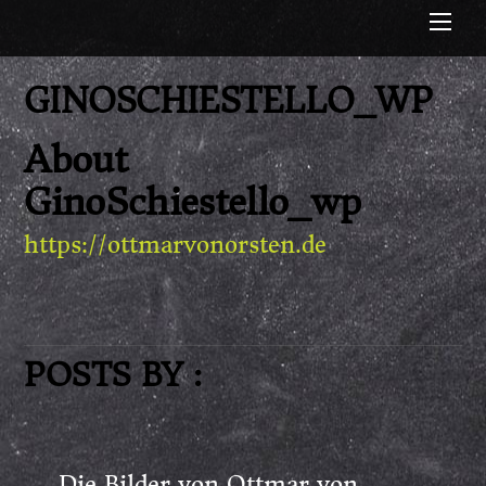
Me
GINOSCHIESTELLO_WP
About
GinoSchiestello_wp
https://ottmarvonorsten.de
POSTS BY :
„Die Bilder von Ottmar von