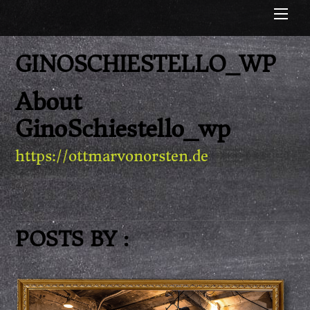
Me
GINOSCHIESTELLO_WP
About
GinoSchiestello_wp
https://ottmarvonorsten.de
POSTS BY :